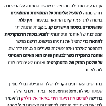
אך הבעיה מתחילה מהראש - כשהשר הממונה על המשטרה
דורש ממנה
להפעיל אלימות על המפגינות והמפגינים
במטרה למנוע את קיום המחאה בבלפור -
אין פלא
שהשוטרים בשטח מיישרים קו
. בעקבות התנהלותו
המסוכנת של אוחנה וניסיונותיו
לפגוע
בזכות הדמוקרטית
למחאה
כדי להציל את נתניהו ממשפט, דרשנו מהשר
להתפטר לאלתר ואלפי פעילות ופעילים הצטרפו לדרישה.
אוחנה בתפקידו כשר לבטחון פנים הוא האיום האמיתי
על שלטון החוק ועל הדמוקרטיה
ואנחנו לא יכולים לתת
לזה לעבור.
בחודשים האחרונים הקהילה שלנו התגייסה גם לקמפיין
שפתחו פעילות Free Jerusalem באתר זזים בקהילה -
בדרישה
לפרסם את תיעוד הירי באיאד אל-חלאק
ולהעמיד
לדין את השוטרים היורים. לקמפיין זה הצטרפו מעל 5000