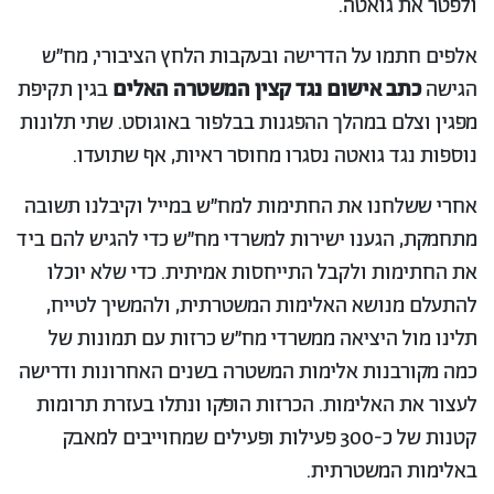
ולפטר את גואטה.
אלפים חתמו על הדרישה ובעקבות הלחץ הציבורי, מח״ש
הגישה
כתב אישום נגד קצין המשטרה האלים
בגין תקיפת
מפגין וצלם במהלך ההפגנות בבלפור באוגוסט. שתי תלונות
נוספות נגד גואטה נסגרו מחוסר ראיות, אף שתועדו.
אחרי ששלחנו את החתימות למח״ש במייל וקיבלנו תשובה
מתחמקת, הגענו ישירות למשרדי מח״ש כדי להגיש להם ביד
את החתימות ולקבל התייחסות אמיתית. כדי שלא יוכלו
להתעלם מנושא האלימות המשטרתית, ולהמשיך לטייח,
תלינו מול היציאה ממשרדי מח״ש כרזות עם תמונות של
כמה מקורבנות אלימות המשטרה בשנים האחרונות ודרישה
לעצור את האלימות. הכרזות הופקו ונתלו בעזרת תרומות
קטנות של כ-300 פעילות ופעילים שמחוייבים למאבק
באלימות המשטרתית.