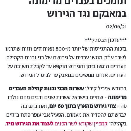
תומכים בעברים מדימונה
במאבקם נגד הגירוש
02/06/21
***עדכון 7.10.21***
בזכות ההתגייסות של יותר מ-800 מאות זזים וזזות שתרמו
לשכר עו״ד, הוגשו עררים על גירושם של בני ובנות הקהילה.
העררים הוגשו בזמן והגירוש הוקפא עד לקבלת תשובה על
העררים. אנחנו ממשיכים במאבק עד לביטול הגירוש.
בחודש אפריל קיבלו
עשרות מבני ובנות קהילת העברים
מדימונה
- שחיים בישראל עשרות שנים ורבים מהם נולדו
פה -
צווי גירוש מהארץ בתוך 60 יום
, זאת בתגובה
לבקשתם להסדיר את מעמדם. הפעיל אבי עופר פתח ב״זזים
בקהילה״
קמפיין שקורא לשר הפנים
לעצור את הגירוש מיד.