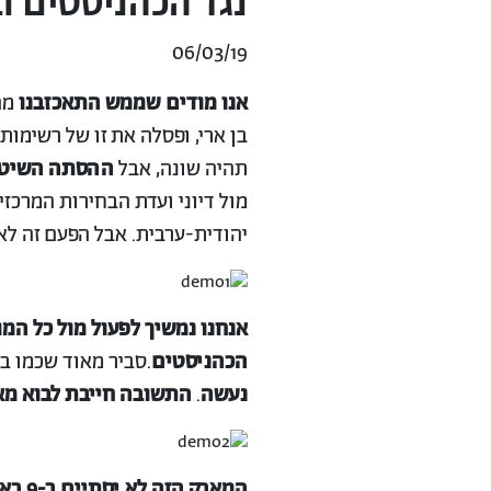
נגד הכהניסטים ו
06/03/19
אנו מודים שממש התאכזבנו
מה
בן ארי, ופסלה את זו של רשימות
תהיה שונה, אבל
ההסתה השיטתית של נתניהו והימין 
מול דיוני ועדת הבחירות המרכזי
יהודית-ערבית. אבל הפעם זה לא 
אנחנו נמשיך לפעול מול כל המ
הכהניסטים
.סביר מאוד שכמו ב
נעשה
.
התשובה חייבת לבוא מא
המאבק הזה לא יסתיים ב-9 באפריל, המשימה שלנו גדולה בהרבה