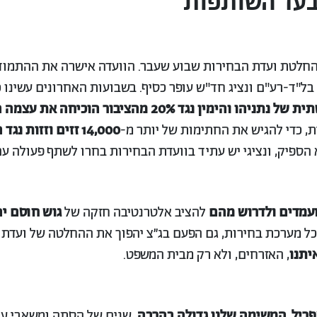
בעד השותפות
חלטת ועדת הבחירות שבוע שעבר. הוועדה אישרה את ההתמודדו
 בל"ד-רע"ם ונציג חד"ש עופר כסיף. בשבועות האחרונים עשינו 
נגד 20% מהציבור הוכיחה את עצמה הפעם - והפסדנו.הגענו לכנסת,
ת, כדי להגיש את החתימות של יותר מ-
14,000 זזים וזזות נגד הכהניסטים
הספיק, ונציגי יש עתיד בוועדת הבחירות בחרו לשתף פעולה עם 
ועמדים ולדרוש מהם
להציב אלטרנטיבה חזקה של
גוש חוסם יה
כל מערכת בחירות, גם הפעם בג״צ יהפוך את ההחלטה של ועדת 
יתנו
, האזרחים, ולא רק מבית המשפט.
. שנים של הסתה ומשאבי ע